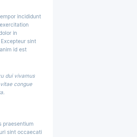
tempor incididunt
exercitation
dolor in
. Excepteur sint
 anim id est
rcu dui vivamus
 vitae congue
a.
is praesentium
ri sint occaecati