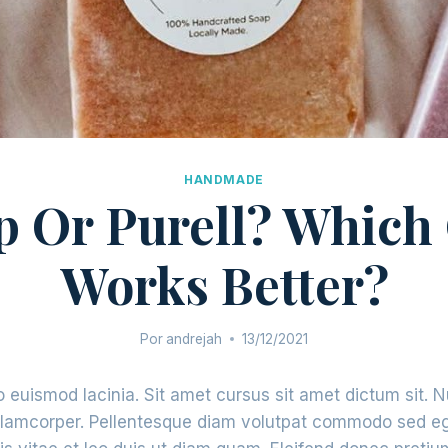
HANDMADE
p Or Purell? Which
Works Better?
Por
andrejah
13/12/2021
 euismod lacinia. Sit amet cursus sit amet dictum sit. 
ullamcorper. Pellentesque diam volutpat commodo sed eg