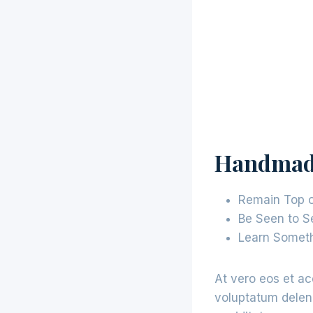
Handmade
Remain Top o
Be Seen to Se
Learn Somet
At vero eos et ac
voluptatum deleni