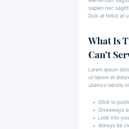
elementum sagitti
sapien nec sagitt
Duis at tellus at
What Is T
Can’t Serv
Lorem ipsum dolor
ut labore et dolo
ullamco laboris n
Stick to post
Giveaways ar
Look into you
Always be cl