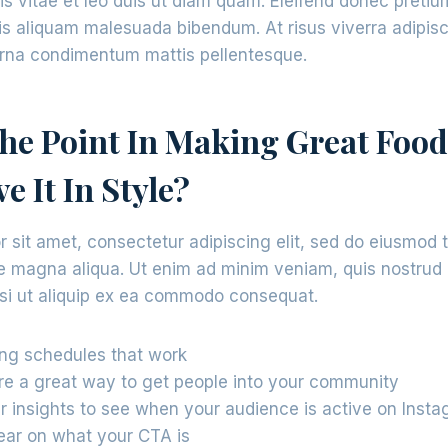
s vitae et leo duis ut diam quam. Eleifend donec pretiu
is aliquam malesuada bibendum. At risus viverra adipiscin
 urna condimentum mattis pellentesque.
he Point In Making Great Food 
e It In Style?
 sit amet, consectetur adipiscing elit, sed do eiusmod 
re magna aliqua. Ut enim ad minim veniam, quis nostrud 
isi ut aliquip ex ea commodo consequat.
ing schedules that work
e a great way to get people into your community
r insights to see when your audience is active on Inst
ear on what your CTA is