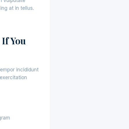
m vulputate
g at in tellus.
If You
tempor incididunt
exercitation
agram