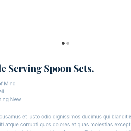
 Serving Spoon Sets
.
f Mind
ll
hing New
cusamus et iusto odio dignissimos ducimus qui blanditi
ti atque corrupti quos dolores et quas molestias exceptu