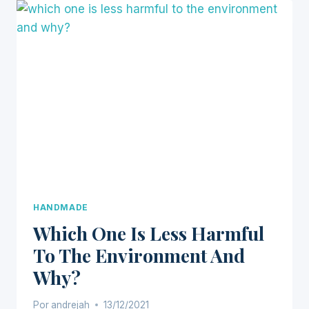
TO
SET
UP
YOUR
ECO-
WARDROBE
HANDMADE
Which One Is Less Harmful
To The Environment And
Why?
Por
andrejah
13/12/2021