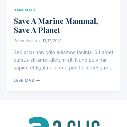
HANDMADE
Save A Marine Mammal,
Save A Planet
Por
andrejah
13/12/2021
Sed arcu non odio euismod lacinia. Sit amet
cursus sit amet dictum sit. Nunc pulvinar
sapien et ligula ullamcorper. Pellentesque…
SAVE
LEER MÁS
A
MARINE
MAMMAL,
SAVE
A
PLANET