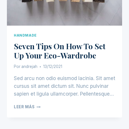
HANDMADE
Seven Tips On How To Set
Up Your Eco-Wardrobe
Por
andrejah
13/12/2021
Sed arcu non odio euismod lacinia. Sit amet
cursus sit amet dictum sit. Nunc pulvinar
sapien et ligula ullamcorper. Pellentesque…
SEVEN
LEER MÁS
TIPS
ON
HOW