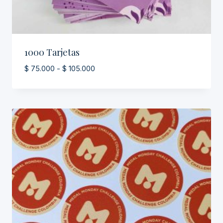
1000 Tarjetas
Rango
$
75.000
-
$
105.000
de
precios:
desde
$ 75.000
hasta
$ 105.000