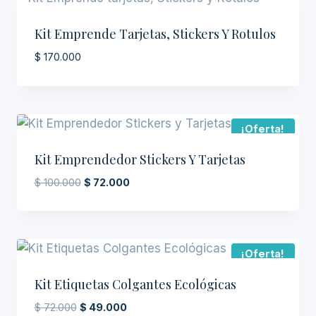
Kit Emprende Tarjetas, Stickers Y Rotulos
$
170.000
¡Oferta!
Kit Emprendedor Stickers Y Tarjetas
El
El
$
100.000
$
72.000
precio
precio
original
actual
era:
es:
$ 100.000.
$ 72.000.
¡Oferta!
Kit Etiquetas Colgantes Ecológicas
El
El
$
72.000
$
49.000