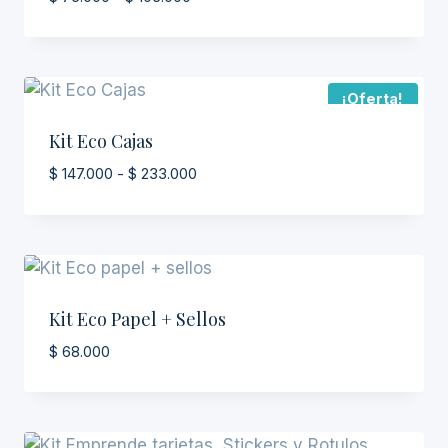
de
precios:
desde
$ 75.000
¡Oferta!
hasta
$ 105.000
Kit Eco Cajas
Rango
$
147.000
-
$
233.000
de
precios:
desde
$ 147.000
hasta
$ 233.000
Kit Eco Papel + Sellos
$
68.000